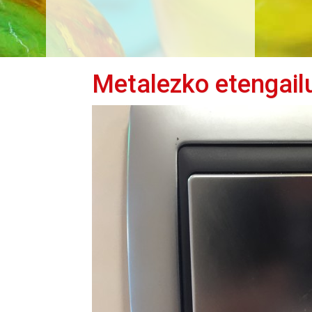
Metalezko etengai