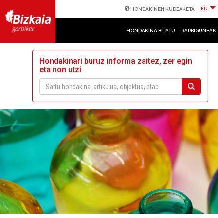
EU
HONDAKINEN KUDEAKETA
HONDAKINA BILATU
GARBIGUNEAK
Hondakinari buruz informa zaitez, zer egin
eta non utzi