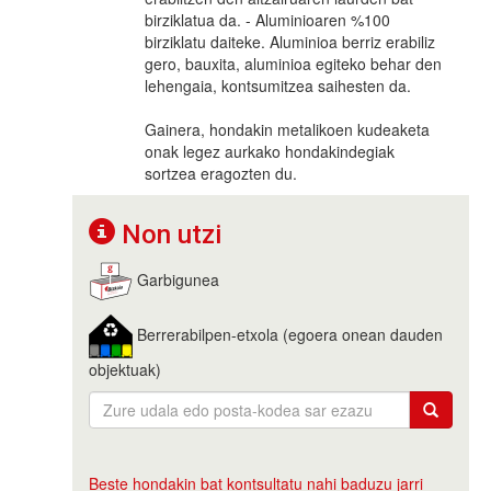
birziklatua da. - Aluminioaren %100
birziklatu daiteke. Aluminioa berriz erabiliz
gero, bauxita, aluminioa egiteko behar den
lehengaia, kontsumitzea saihesten da.
Gainera, hondakin metalikoen kudeaketa
onak legez aurkako hondakindegiak
sortzea eragozten du.
Non utzi
Garbigunea
Berrerabilpen-etxola (egoera onean dauden
objektuak)
Beste hondakin bat kontsultatu nahi baduzu jarri