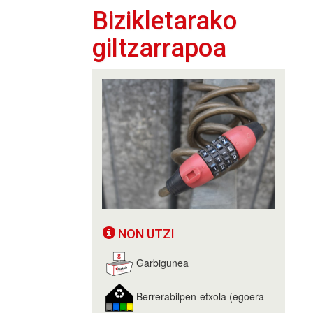
Bizikletarako
giltzarrapoa
NON UTZI
Garbigunea
Berrerabilpen-etxola (egoera