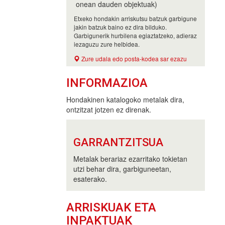
onean dauden objektuak)
Etxeko hondakin arriskutsu batzuk garbigune
jakin batzuk baino ez dira bilduko.
Garbigunerik hurbilena egiaztatzeko, adieraz
iezaguzu zure helbidea.
Zure udala edo posta-kodea sar ezazu
INFORMAZIOA
Hondakinen katalogoko metalak dira,
ontzitzat jotzen ez direnak.
GARRANTZITSUA
Metalak berariaz ezarritako tokietan
utzi behar dira, garbiguneetan,
esaterako.
ARRISKUAK ETA
INPAKTUAK