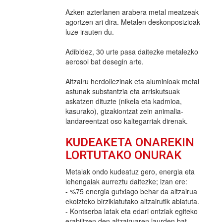
Azken azterlanen arabera metal meatzeak
agortzen ari dira. Metalen deskonposizioak
luze irauten du.
Adibidez, 30 urte pasa daitezke metalezko
aerosol bat desegin arte.
Altzairu herdoilezinak eta aluminioak metal
astunak substantzia eta arriskutsuak
askatzen dituzte (nikela eta kadmioa,
kasurako), gizakiontzat zein animalia-
landareentzat oso kaltegarriak direnak.
KUDEAKETA ONAREKIN
LORTUTAKO ONURAK
Metalak ondo kudeatuz gero, energia eta
lehengaiak aurreztu daitezke; izan ere:
- %75 energia gutxiago behar da altzairua
ekoizteko birziklatutako altzairutik abiatuta.
- Kontserba latak eta edari ontziak egiteko
erabiltzen den altzairuaren laurden bat