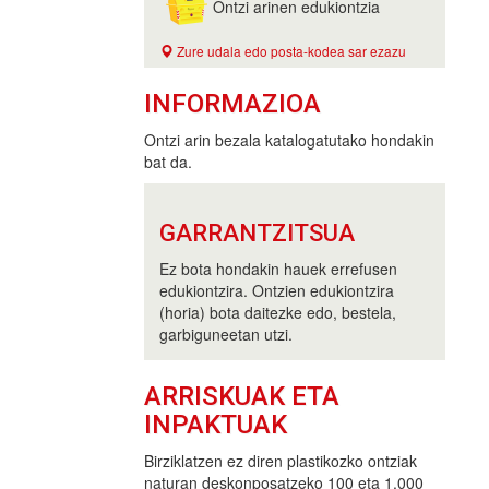
Ontzi arinen edukiontzia
Zure udala edo posta-kodea sar ezazu
INFORMAZIOA
Ontzi arin bezala katalogatutako hondakin
bat da.
GARRANTZITSUA
Ez bota hondakin hauek errefusen
edukiontzira. Ontzien edukiontzira
(horia) bota daitezke edo, bestela,
garbiguneetan utzi.
ARRISKUAK ETA
INPAKTUAK
Birziklatzen ez diren plastikozko ontziak
naturan deskonposatzeko 100 eta 1.000