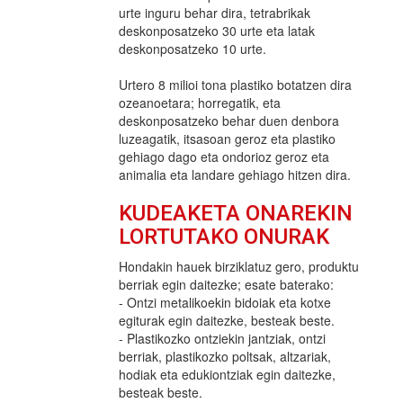
urte inguru behar dira, tetrabrikak
deskonposatzeko 30 urte eta latak
deskonposatzeko 10 urte.
Urtero 8 milioi tona plastiko botatzen dira
ozeanoetara; horregatik, eta
deskonposatzeko behar duen denbora
luzeagatik, itsasoan geroz eta plastiko
gehiago dago eta ondorioz geroz eta
animalia eta landare gehiago hitzen dira.
KUDEAKETA ONAREKIN
LORTUTAKO ONURAK
Hondakin hauek birziklatuz gero, produktu
berriak egin daitezke; esate baterako:
- Ontzi metalikoekin bidoiak eta kotxe
egiturak egin daitezke, besteak beste.
- Plastikozko ontziekin jantziak, ontzi
berriak, plastikozko poltsak, altzariak,
hodiak eta edukiontziak egin daitezke,
besteak beste.