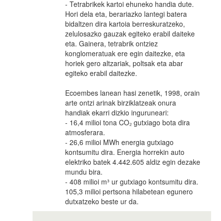
- Tetrabrikek kartoi ehuneko handia dute.
Hori dela eta, berariazko lantegi batera
bidaltzen dira kartoia berreskuratzeko,
zelulosazko gauzak egiteko erabil daiteke
eta. Gainera, tetrabrik ontziez
konglomeratuak ere egin daitezke, eta
horiek gero altzariak, poltsak eta abar
egiteko erabil daitezke.
Ecoembes lanean hasi zenetik, 1998, orain
arte ontzi arinak birziklatzeak onura
handiak ekarri dizkio inguruneari:
- 16,4 milioi tona CO₂ gutxiago bota dira
atmosferara.
- 26,6 milioi MWh energia gutxiago
kontsumitu dira. Energia horrekin auto
elektriko batek 4.442.605 aldiz egin dezake
mundu bira.
- 408 milioi m³ ur gutxiago kontsumitu dira.
105,3 milioi pertsona hilabetean egunero
dutxatzeko beste ur da.