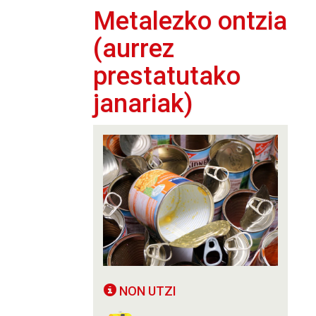
Metalezko ontzia
(aurrez
prestatutako
janariak)
NON UTZI