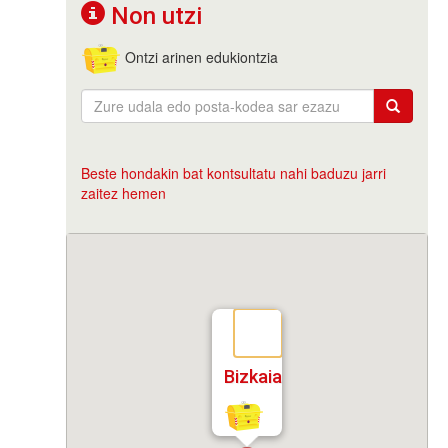
Non utzi
Ontzi arinen edukiontzia
Beste hondakin bat kontsultatu nahi baduzu jarri
zaitez hemen
Bizkaia