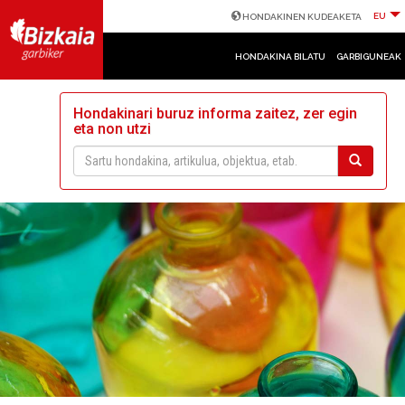
EU
HONDAKINEN KUDEAKETA
HONDAKINA BILATU
GARBIGUNEAK
Hondakinari buruz informa zaitez, zer egin
eta non utzi