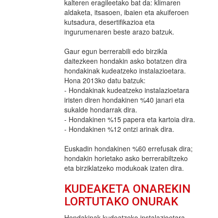
kalteren eragileetako bat da: klimaren
aldaketa, itsasoen, ibaien eta akuiferoen
kutsadura, desertifikazioa eta
ingurumenaren beste arazo batzuk.
Gaur egun berrerabili edo birzikla
daitezkeen hondakin asko botatzen dira
hondakinak kudeatzeko instalazioetara.
Hona 2013ko datu batzuk:
- Hondakinak kudeatzeko instalazioetara
iristen diren hondakinen %40 janari eta
sukalde hondarrak dira.
- Hondakinen %15 papera eta kartoia dira.
- Hondakinen %12 ontzi arinak dira.
Euskadin hondakinen %60 errefusak dira;
hondakin horietako asko berrerabiltzeko
eta birziklatzeko modukoak izaten dira.
KUDEAKETA ONAREKIN
LORTUTAKO ONURAK
Hondakinak kudeatzeko instalazioetara