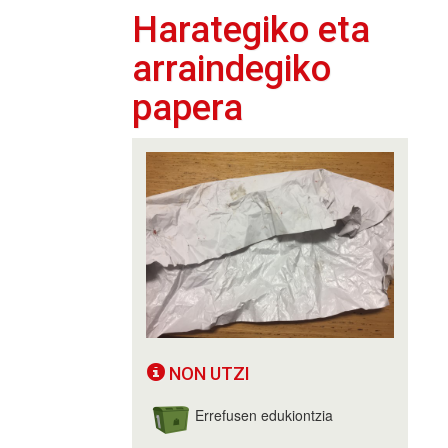
Harategiko eta
arraindegiko
papera
NON UTZI
Errefusen edukiontzia