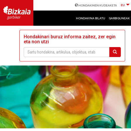
EU
HONDAKINEN KUDEAKETA
HONDAKINA BILATU
GARBIGUNEAK
Hondakinari buruz informa zaitez, zer egin
eta non utzi