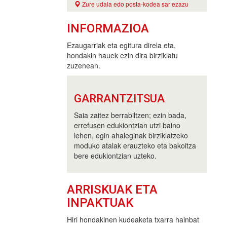
Zure udala edo posta-kodea sar ezazu
INFORMAZIOA
Ezaugarriak eta egitura direla eta,
hondakin hauek ezin dira birziklatu
zuzenean.
GARRANTZITSUA
Saia zaitez berrabiltzen; ezin bada,
errefusen edukiontzian utzi baino
lehen, egin ahaleginak birziklatzeko
moduko atalak erauzteko eta bakoitza
bere edukiontzian uzteko.
ARRISKUAK ETA
INPAKTUAK
Hiri hondakinen kudeaketa txarra hainbat