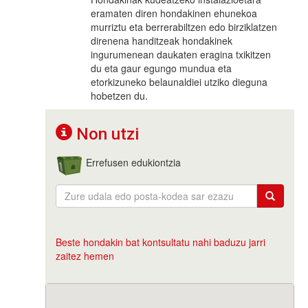
eramaten diren hondakinen ehunekoa
murriztu eta berrerabiltzen edo birziklatzen
direnena handitzeak hondakinek
ingurumenean daukaten eragina txikitzen
du eta gaur egungo mundua eta
etorkizuneko belaunaldiei utziko dieguna
hobetzen du.
Non utzi
Errefusen edukiontzia
Beste hondakin bat kontsultatu nahi baduzu jarri
zaitez hemen