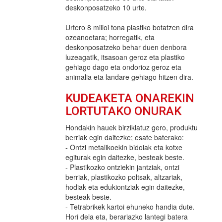
deskonposatzeko 10 urte.
Urtero 8 milioi tona plastiko botatzen dira
ozeanoetara; horregatik, eta
deskonposatzeko behar duen denbora
luzeagatik, itsasoan geroz eta plastiko
gehiago dago eta ondorioz geroz eta
animalia eta landare gehiago hitzen dira.
KUDEAKETA ONAREKIN
LORTUTAKO ONURAK
Hondakin hauek birziklatuz gero, produktu
berriak egin daitezke; esate baterako:
- Ontzi metalikoekin bidoiak eta kotxe
egiturak egin daitezke, besteak beste.
- Plastikozko ontziekin jantziak, ontzi
berriak, plastikozko poltsak, altzariak,
hodiak eta edukiontziak egin daitezke,
besteak beste.
- Tetrabrikek kartoi ehuneko handia dute.
Hori dela eta, berariazko lantegi batera