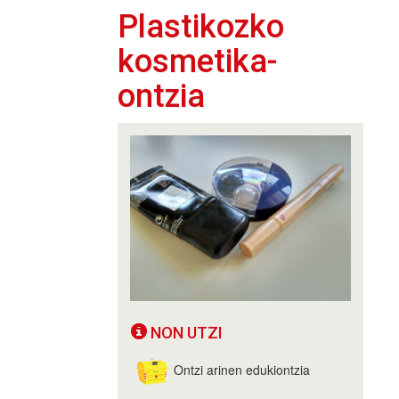
Plastikozko
kosmetika-
ontzia
NON UTZI
Ontzi arinen edukiontzia