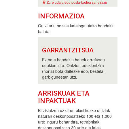
Zure udala edo posta-kodea sar ezazu
INFORMAZIOA
Ontzi arin bezala katalogatutako hondakin
bat da.
GARRANTZITSUA
Ez bota hondakin hauek errefusen
edukiontzira. Ontzien edukiontzira
(horia) bota daitezke edo, bestela,
garbiguneetan utzi.
ARRISKUAK ETA
INPAKTUAK
Birziklatzen ez diren plastikozko ontziak
naturan deskonposatzeko 100 eta 1.000
urte inguru behar dira, tetrabrikak
deskonposatzeko 30 urte eta latak