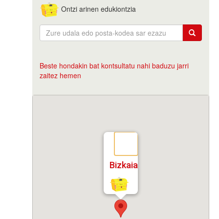
Ontzi arinen edukiontzia
Beste hondakin bat kontsultatu nahi baduzu jarri
zaitez hemen
Bizkaia