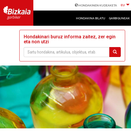
EU
HONDAKINEN KUDEAKETA
HONDAKINA BILATU
GARBIGUNEAK
Hondakinari buruz informa zaitez, zer egin
eta non utzi