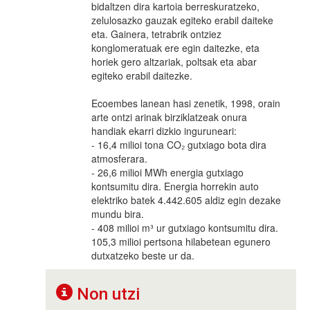
bidaltzen dira kartoia berreskuratzeko,
zelulosazko gauzak egiteko erabil daiteke
eta. Gainera, tetrabrik ontziez
konglomeratuak ere egin daitezke, eta
horiek gero altzariak, poltsak eta abar
egiteko erabil daitezke.
Ecoembes lanean hasi zenetik, 1998, orain
arte ontzi arinak birziklatzeak onura
handiak ekarri dizkio inguruneari:
- 16,4 milioi tona CO₂ gutxiago bota dira
atmosferara.
- 26,6 milioi MWh energia gutxiago
kontsumitu dira. Energia horrekin auto
elektriko batek 4.442.605 aldiz egin dezake
mundu bira.
- 408 milioi m³ ur gutxiago kontsumitu dira.
105,3 milioi pertsona hilabetean egunero
dutxatzeko beste ur da.
Non utzi