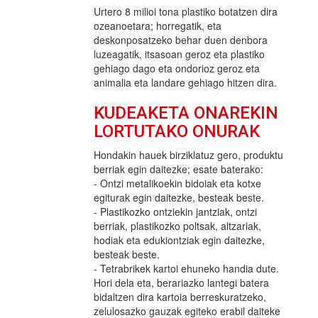
Urtero 8 milioi tona plastiko botatzen dira
ozeanoetara; horregatik, eta
deskonposatzeko behar duen denbora
luzeagatik, itsasoan geroz eta plastiko
gehiago dago eta ondorioz geroz eta
animalia eta landare gehiago hitzen dira.
KUDEAKETA ONAREKIN
LORTUTAKO ONURAK
Hondakin hauek birziklatuz gero, produktu
berriak egin daitezke; esate baterako:
- Ontzi metalikoekin bidoiak eta kotxe
egiturak egin daitezke, besteak beste.
- Plastikozko ontziekin jantziak, ontzi
berriak, plastikozko poltsak, altzariak,
hodiak eta edukiontziak egin daitezke,
besteak beste.
- Tetrabrikek kartoi ehuneko handia dute.
Hori dela eta, berariazko lantegi batera
bidaltzen dira kartoia berreskuratzeko,
zelulosazko gauzak egiteko erabil daiteke