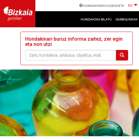
EU
HONDAKINEN KUDEAKETA
HONDAKINA BILATU
GARBIGUNEAK
Hondakinari buruz informa zaitez, zer egin
eta non utzi