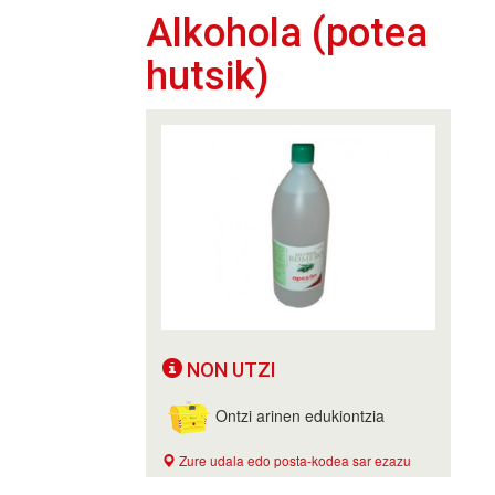
Alkohola (potea
hutsik)
NON UTZI
Ontzi arinen edukiontzia
Zure udala edo posta-kodea sar ezazu