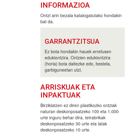
INFORMAZIOA
Ontzi arin bezala katalogatutako hondakin
bat da.
GARRANTZITSUA
Ez bota hondakin hauek errefusen
edukiontzira. Ontzien edukiontzira
(horia) bota daitezke edo, bestela,
garbiguneetan utzi.
ARRISKUAK ETA
INPAKTUAK
Birziklatzen ez diren plastikozko ontziak
naturan deskonposatzeko 100 eta 1.000
urte inguru behar dira, tetrabrikak
deskonposatzeko 30 urte eta latak
deskonposatzeko 10 urte.