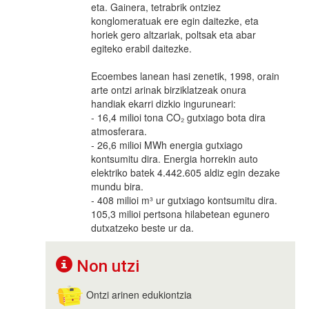
eta. Gainera, tetrabrik ontziez
konglomeratuak ere egin daitezke, eta
horiek gero altzariak, poltsak eta abar
egiteko erabil daitezke.
Ecoembes lanean hasi zenetik, 1998, orain
arte ontzi arinak birziklatzeak onura
handiak ekarri dizkio inguruneari:
- 16,4 milioi tona CO₂ gutxiago bota dira
atmosferara.
- 26,6 milioi MWh energia gutxiago
kontsumitu dira. Energia horrekin auto
elektriko batek 4.442.605 aldiz egin dezake
mundu bira.
- 408 milioi m³ ur gutxiago kontsumitu dira.
105,3 milioi pertsona hilabetean egunero
dutxatzeko beste ur da.
Non utzi
Ontzi arinen edukiontzia