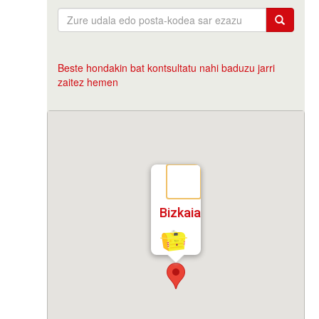
Beste hondakin bat kontsultatu nahi baduzu jarri
zaitez hemen
Bizkaia