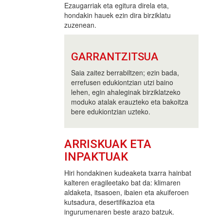
Ezaugarriak eta egitura direla eta,
hondakin hauek ezin dira birziklatu
zuzenean.
GARRANTZITSUA
Saia zaitez berrabiltzen; ezin bada,
errefusen edukiontzian utzi baino
lehen, egin ahaleginak birziklatzeko
moduko atalak erauzteko eta bakoitza
bere edukiontzian uzteko.
ARRISKUAK ETA
INPAKTUAK
Hiri hondakinen kudeaketa txarra hainbat
kalteren eragileetako bat da: klimaren
aldaketa, itsasoen, ibaien eta akuiferoen
kutsadura, desertifikazioa eta
ingurumenaren beste arazo batzuk.