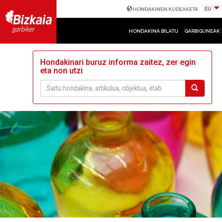
EU
HONDAKINEN KUDEAKETA
HONDAKINA BILATU
GARBIGUNEAK
Hondakinari buruz informa zaitez, zer egin
eta non utzi