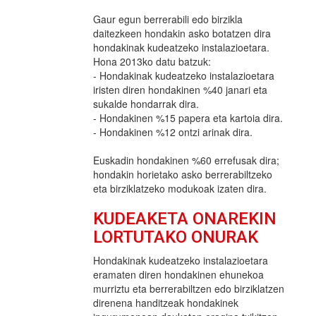
Gaur egun berrerabili edo birzikla
daitezkeen hondakin asko botatzen dira
hondakinak kudeatzeko instalazioetara.
Hona 2013ko datu batzuk:
- Hondakinak kudeatzeko instalazioetara
iristen diren hondakinen %40 janari eta
sukalde hondarrak dira.
- Hondakinen %15 papera eta kartoia dira.
- Hondakinen %12 ontzi arinak dira.
Euskadin hondakinen %60 errefusak dira;
hondakin horietako asko berrerabiltzeko
eta birziklatzeko modukoak izaten dira.
KUDEAKETA ONAREKIN
LORTUTAKO ONURAK
Hondakinak kudeatzeko instalazioetara
eramaten diren hondakinen ehunekoa
murriztu eta berrerabiltzen edo birziklatzen
direnena handitzeak hondakinek