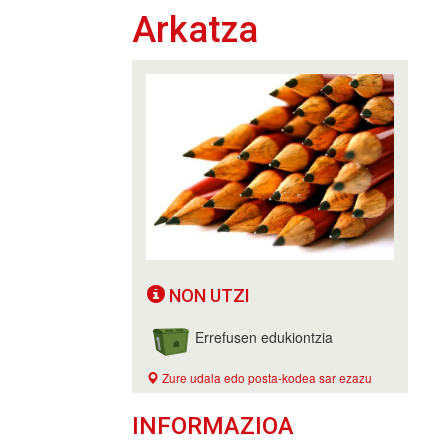
Arkatza
NON UTZI
Errefusen edukiontzia
Zure udala edo posta-kodea sar ezazu
INFORMAZIOA