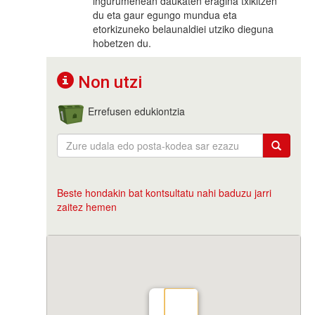
ingurumenean daukaten eragina txikitzen
du eta gaur egungo mundua eta
etorkizuneko belaunaldiei utziko dieguna
hobetzen du.
Non utzi
Errefusen edukiontzia
Beste hondakin bat kontsultatu nahi baduzu jarri
zaitez hemen