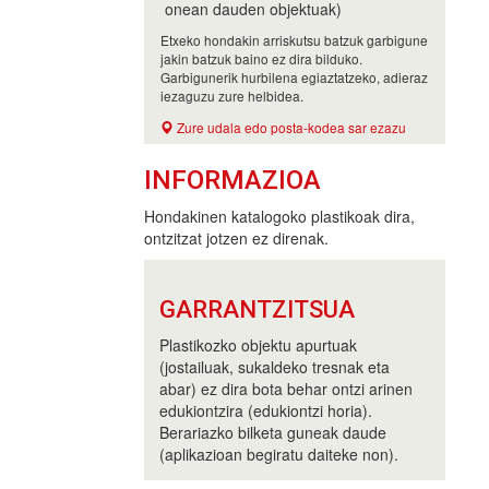
onean dauden objektuak)
Etxeko hondakin arriskutsu batzuk garbigune
jakin batzuk baino ez dira bilduko.
Garbigunerik hurbilena egiaztatzeko, adieraz
iezaguzu zure helbidea.
Zure udala edo posta-kodea sar ezazu
INFORMAZIOA
Hondakinen katalogoko plastikoak dira,
ontzitzat jotzen ez direnak.
GARRANTZITSUA
Plastikozko objektu apurtuak
(jostailuak, sukaldeko tresnak eta
abar) ez dira bota behar ontzi arinen
edukiontzira (edukiontzi horia).
Berariazko bilketa guneak daude
(aplikazioan begiratu daiteke non).