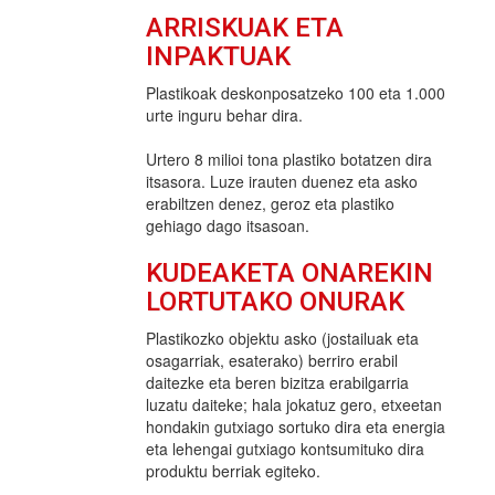
ARRISKUAK ETA
INPAKTUAK
Plastikoak deskonposatzeko 100 eta 1.000
urte inguru behar dira.
Urtero 8 milioi tona plastiko botatzen dira
itsasora. Luze irauten duenez eta asko
erabiltzen denez, geroz eta plastiko
gehiago dago itsasoan.
KUDEAKETA ONAREKIN
LORTUTAKO ONURAK
Plastikozko objektu asko (jostailuak eta
osagarriak, esaterako) berriro erabil
daitezke eta beren bizitza erabilgarria
luzatu daiteke; hala jokatuz gero, etxeetan
hondakin gutxiago sortuko dira eta energia
eta lehengai gutxiago kontsumituko dira
produktu berriak egiteko.