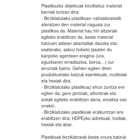
Plastikozko objektuak birziklatuz material
berriak lortzen dira:
- Birziklatutako plastikoen nahaskinetatik
ateratzen den material nagusia zur
plastikoa da. Material hau hiri altzariak
egiteko erabiltzen da, beste material
batzuen aldean abantailak dauzka eta:
esaterako, askoz hobeto jasaten du
kanpoko agenteen eragina (ura,
eguzkiaren erradiazioa, beroa…) zur
arruntak baino. Gehien egiten diren
produktuetako batzuk eserlekuak, mutiloiak
eta hesiak dira.
- Birziklatutako plastikoaz ehun zuntza ere
egiten da, gero jantziak, alfonbrak eta
sokak egiteko erabiltzen dena, emaitza oso
onekin.
- Birziklatutako plastikoak eraikuntzan ere
erabiltzen dira: HDPEzko adreiluak, hodiak,
hesiak eta abar.
Plastikoak birziklatzeak beste onura batzuk