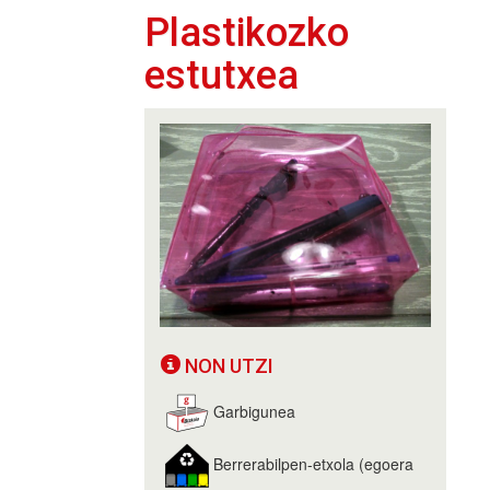
Plastikozko
estutxea
NON UTZI
Garbigunea
Berrerabilpen-etxola (egoera