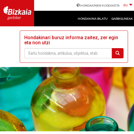
EU
HONDAKINEN KUDEAKETA
HONDAKINA BILATU
GARBIGUNEAK
Hondakinari buruz informa zaitez, zer egin
eta non utzi