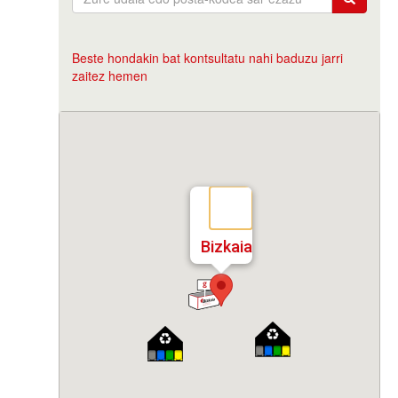
Beste hondakin bat kontsultatu nahi baduzu jarri
zaitez hemen
Bizkaia