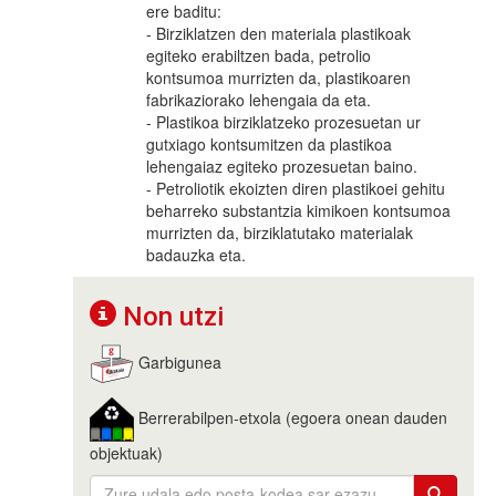
ere baditu:
- Birziklatzen den materiala plastikoak
egiteko erabiltzen bada, petrolio
kontsumoa murrizten da, plastikoaren
fabrikaziorako lehengaia da eta.
- Plastikoa birziklatzeko prozesuetan ur
gutxiago kontsumitzen da plastikoa
lehengaiaz egiteko prozesuetan baino.
- Petroliotik ekoizten diren plastikoei gehitu
beharreko substantzia kimikoen kontsumoa
murrizten da, birziklatutako materialak
badauzka eta.
Non utzi
Garbigunea
Berrerabilpen-etxola (egoera onean dauden
objektuak)