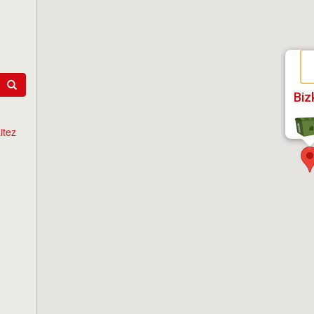
Biz
itez