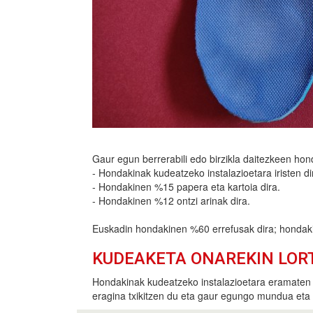
Gaur egun berrerabili edo birzikla daitezkeen ho
- Hondakinak kudeatzeko instalazioetara iristen d
- Hondakinen %15 papera eta kartoia dira.
- Hondakinen %12 ontzi arinak dira.
Euskadin hondakinen %60 errefusak dira; hondakin
KUDEAKETA ONAREKIN LOR
Hondakinak kudeatzeko instalazioetara eramaten 
eragina txikitzen du eta gaur egungo mundua eta 