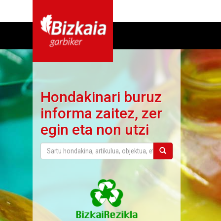
Hondakinari buruz
informa zaitez, zer
egin eta non utzi