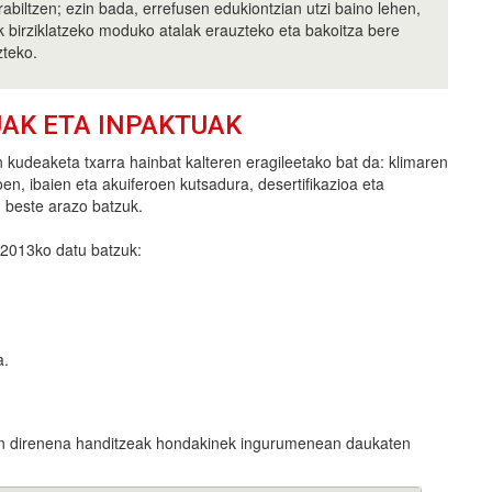
rabiltzen; ezin bada, errefusen edukiontzian utzi baino lehen,
k birziklatzeko moduko atalak erauzteko eta bakoitza bere
zteko.
UAK ETA INPAKTUAK
 kudeaketa txarra hainbat kalteren eragileetako bat da: klimaren
oen, ibaien eta akuiferoen kutsadura, desertifikazioa eta
beste arazo batzuk.
 2013ko datu batzuk:
a.
zen direnena handitzeak hondakinek ingurumenean daukaten