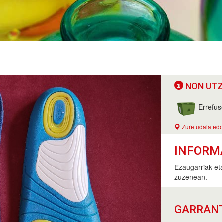
NON UTZ
Errefus
Zure udala edo
INFORM
Ezaugarriak eta
zuzenean.
GARRAN