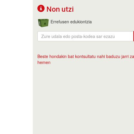
Non utzi
Errefusen edukiontzia
Beste hondakin bat kontsultatu nahi baduzu jarri za
hemen