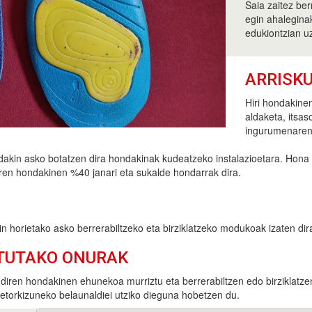
Saia zaitez ber
egin ahalegina
edukiontzian u
ARRISK
Hiri hondakinen
aldaketa, itsas
ingurumenaren 
ndakin asko botatzen dira hondakinak kudeatzeko instalazioetara. Hona
iren hondakinen %40 janari eta sukalde hondarrak dira.
 horietako asko berrerabiltzeko eta birziklatzeko modukoak izaten dir
TUTAKO ONURAK
diren hondakinen ehunekoa murriztu eta berrerabiltzen edo birziklat
etorkizuneko belaunaldiei utziko dieguna hobetzen du.