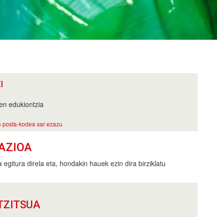
I
en edukiontzia
 posta-kodea sar ezazu
AZIOA
 egitura direla eta, hondakin hauek ezin dira birziklatu
TZITSUA