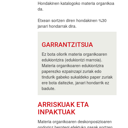
Hondakinen katalogoko materia organikoa
da.
Etxean sortzen diren hondakinen %30
janari hondarrak dira.
GARRANTZITSUA
Ez bota oliorik materia organikoaren
edukiontzira (edukiontzi marroia).
Materia organikoaren edukiontzira
paperezko ezpainzapi zuriak edo
tindurik gabeko sukaldeko paper zuriak
ere bota daitezke, janari hondarrik ez
badute.
ARRISKUAK ETA
INPAKTUAK
Materia organikoaren deskonposizioaren
ondorioz berotegi efektuko gasak sortzen