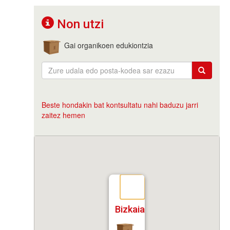
Non utzi
Gai organikoen edukiontzia
Beste hondakin bat kontsultatu nahi baduzu jarri
zaitez hemen
Bizkaia