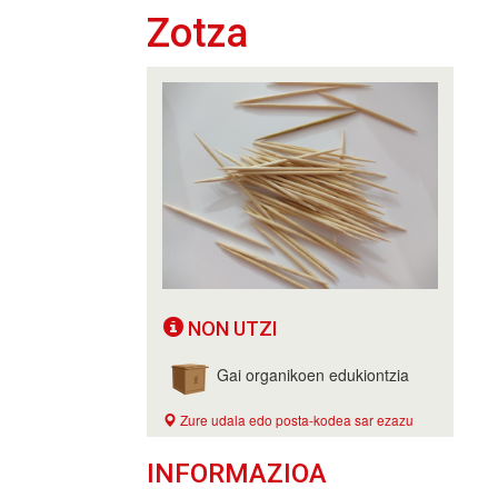
Zotza
NON UTZI
Gai organikoen edukiontzia
Zure udala edo posta-kodea sar ezazu
INFORMAZIOA