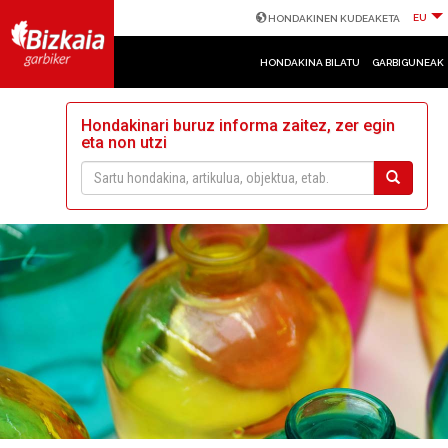
EU
HONDAKINEN KUDEAKETA
HONDAKINA BILATU
GARBIGUNEAK
Hondakinari buruz informa zaitez, zer egin
eta non utzi