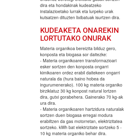
dira eta hondakinak kudeatzeko
instalazioetako lurrak eta lurpeko urak
kutsatzen dituzten lixibatuak isurtzen dira.
KUDEAKETA ONAREKIN
LORTUTAKO ONURAK
Materia organikoa bereizita bilduz gero,
konposta eta biogasa sor daitezke:
- Materia organikoaren transformazioari
esker sortzen den konposta ongarri
kimikoaren ordez erabil daitekeen ongarri
naturala da (hura baino hobea da
ingurumenerako). 100 kg materia organiko
birziklatuz 30 kg konpost natural lortzen
dira, gutxi gorabehera. Gainerako 70 kg-ak
ura dira.
- Materia organikoaren hartzidura naturalak
sortzen duen biogasa erregai modura
erabiltzen da gas motorretan, elektrizitatea
sortzeko. kWh bat elektrizitate sortzeko 5 -
10 kg materia organiko behar dira.