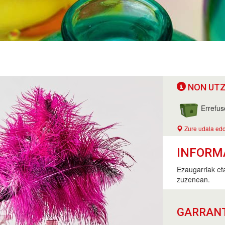
NON UTZ
Errefus
Zure udala edo
INFORM
Ezaugarriak eta
zuzenean.
GARRAN