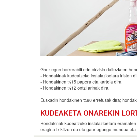
Gaur egun berrerabili edo birzikla daitezkeen ho
- Hondakinak kudeatzeko instalazioetara iristen d
- Hondakinen %15 papera eta kartoia dira.
- Hondakinen %12 ontzi arinak dira.
Euskadin hondakinen %60 errefusak dira; hondakin
KUDEAKETA ONAREKIN LOR
Hondakinak kudeatzeko instalazioetara eramaten 
eragina txikitzen du eta gaur egungo mundua eta 