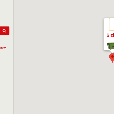
Biz
itez