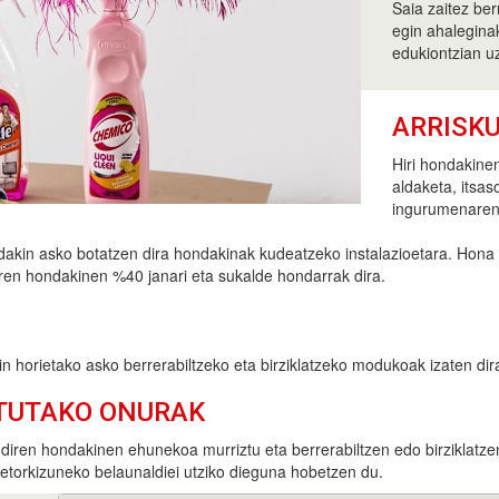
Saia zaitez ber
egin ahalegina
edukiontzian u
ARRISK
Hiri hondakinen
aldaketa, itsas
ingurumenaren 
ndakin asko botatzen dira hondakinak kudeatzeko instalazioetara. Hona
iren hondakinen %40 janari eta sukalde hondarrak dira.
 horietako asko berrerabiltzeko eta birziklatzeko modukoak izaten dir
TUTAKO ONURAK
diren hondakinen ehunekoa murriztu eta berrerabiltzen edo birziklat
etorkizuneko belaunaldiei utziko dieguna hobetzen du.