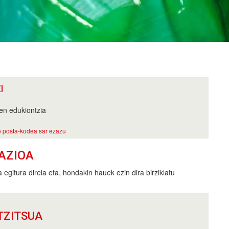
I
en edukiontzia
 posta-kodea sar ezazu
AZIOA
 egitura direla eta, hondakin hauek ezin dira birziklatu
TZITSUA