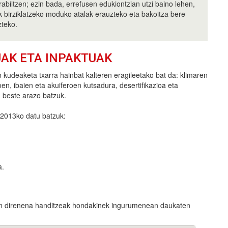
rabiltzen; ezin bada, errefusen edukiontzian utzi baino lehen,
k birziklatzeko moduko atalak erauzteko eta bakoitza bere
zteko.
UAK ETA INPAKTUAK
 kudeaketa txarra hainbat kalteren eragileetako bat da: klimaren
oen, ibaien eta akuiferoen kutsadura, desertifikazioa eta
beste arazo batzuk.
 2013ko datu batzuk:
a.
zen direnena handitzeak hondakinek ingurumenean daukaten