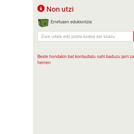
Non utzi
Errefusen edukiontzia
Beste hondakin bat kontsultatu nahi baduzu jarri za
hemen