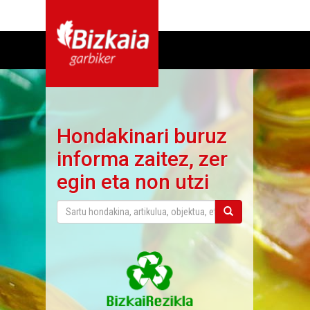
Hondakinari buruz
informa zaitez, zer
egin eta non utzi