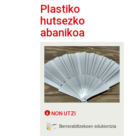
Plastiko
hutsezko
abanikoa
NON UTZI
Berrerabiltzekoen edukiontzia