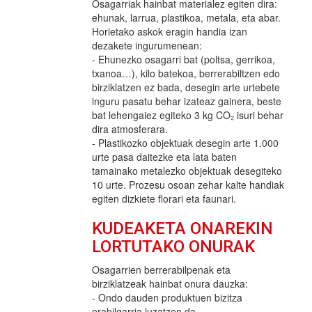
Osagarriak hainbat materialez egiten dira:
ehunak, larrua, plastikoa, metala, eta abar.
Horietako askok eragin handia izan
dezakete ingurumenean:
- Ehunezko osagarri bat (poltsa, gerrikoa,
txanoa…), kilo batekoa, berrerabiltzen edo
birziklatzen ez bada, desegin arte urtebete
inguru pasatu behar izateaz gainera, beste
bat lehengaiez egiteko 3 kg CO₂ isuri behar
dira atmosferara.
- Plastikozko objektuak desegin arte 1.000
urte pasa daitezke eta lata baten
tamainako metalezko objektuak desegiteko
10 urte. Prozesu osoan zehar kalte handiak
egiten dizkiete florari eta faunari.
KUDEAKETA ONAREKIN
LORTUTAKO ONURAK
Osagarrien berrerabilpenak eta
birziklatzeak hainbat onura dauzka:
- Ondo dauden produktuen bizitza
erabilgarria luzatzen da.