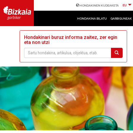
EU
HONDAKINEN KUDEAKETA
HONDAKINA BILATU
GARBIGUNEAK
Hondakinari buruz informa zaitez, zer egin
eta non utzi