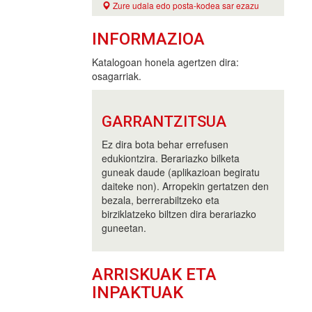
Zure udala edo posta-kodea sar ezazu
INFORMAZIOA
Katalogoan honela agertzen dira:
osagarriak.
GARRANTZITSUA
Ez dira bota behar errefusen
edukiontzira. Berariazko bilketa
guneak daude (aplikazioan begiratu
daiteke non). Arropekin gertatzen den
bezala, berrerabiltzeko eta
birziklatzeko biltzen dira berariazko
guneetan.
ARRISKUAK ETA
INPAKTUAK