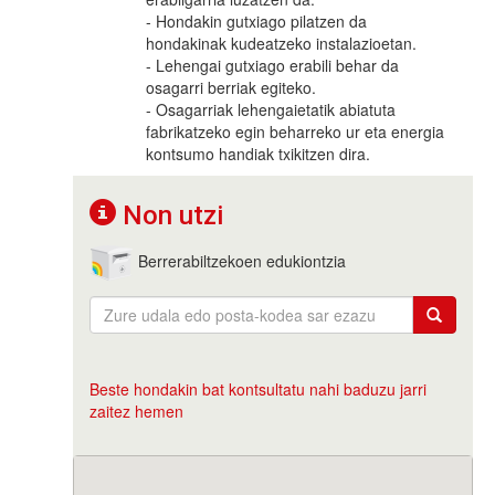
- Hondakin gutxiago pilatzen da
hondakinak kudeatzeko instalazioetan.
- Lehengai gutxiago erabili behar da
osagarri berriak egiteko.
- Osagarriak lehengaietatik abiatuta
fabrikatzeko egin beharreko ur eta energia
kontsumo handiak txikitzen dira.
Non utzi
Berrerabiltzekoen edukiontzia
Beste hondakin bat kontsultatu nahi baduzu jarri
zaitez hemen